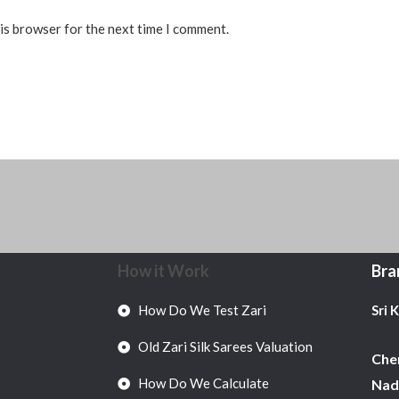
his browser for the next time I comment.
How it Work
Bra
How Do We Test Zari
Sri 
Old Zari Silk Sarees Valuation
Chen
How Do We Calculate
Nadu