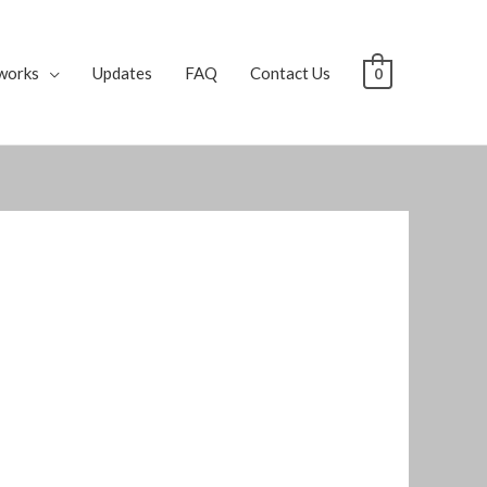
works
Updates
FAQ
Contact Us
0