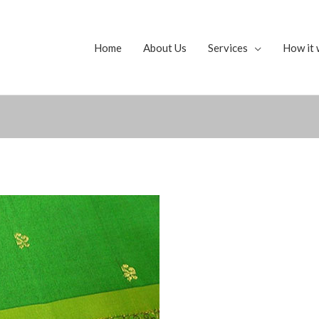
Home
About Us
Services
How it 