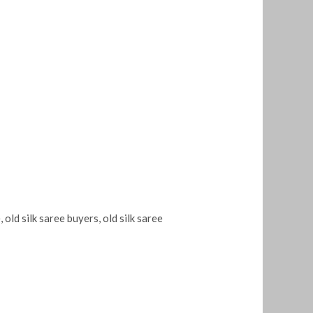
e
,
old silk saree buyers
,
old silk saree