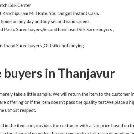
tchi Silk Center
 Kanchipuram Mill Rate. You can get Instant Cash.
at home on any day and buy second hand sarees.
d Pattu Saree buyers,Second hand used Silk Saree buyers ,
nd hand Saree buyers ,Old silk dhoti buying
e buyers in Thanjavur
merely take a little sample. We will return the item to the customer i
re offering or if the item doesn’t pass the quality test.We place a hi
the utmost respect.
 in the item and provides the customer with a fair price based on the 
d in the item and provides the customer with a fair price depending o