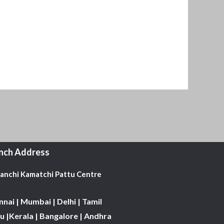
nch Address
Kanchi Kamatchi Pattu Centre
nai | Mumbai | Delhi | Tamil
 |Kerala | Bangalore | Andhra