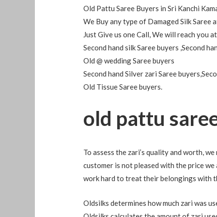
Old Pattu Saree Buyers in Sri Kanchi Kama
We Buy any type of Damaged Silk Saree at
Just Give us one Call, We will reach you 
Second hand silk Saree buyers ,Second han
Old @ wedding Saree buyers
Second hand Silver zari Saree buyers,Seco
Old Tissue Saree buyers.
old pattu sare
To assess the zari’s quality and worth, we 
customer is not pleased with the price we a
work hard to treat their belongings with 
Oldsilks determines how much zari was used
Oldsilks calculates the amount of zari use