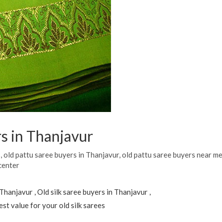
rs in Thanjavur
s
,
old pattu saree buyers in Thanjavur
,
old pattu saree buyers near m
center
hanjavur , Old silk saree buyers in Thanjavur ,
est value for your old silk sarees