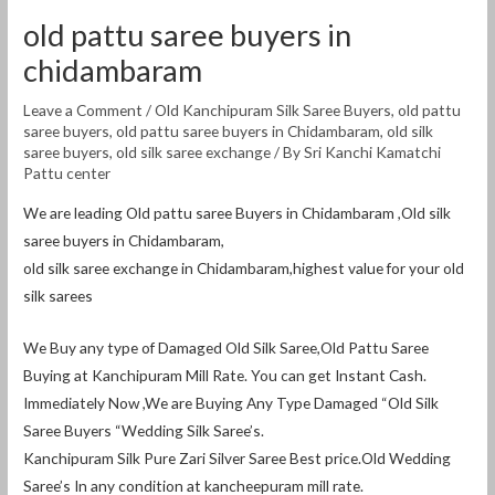
old pattu saree buyers in
chidambaram
Leave a Comment
/
Old Kanchipuram Silk Saree Buyers
,
old pattu
saree buyers
,
old pattu saree buyers in Chidambaram
,
old silk
saree buyers
,
old silk saree exchange
/ By
Sri Kanchi Kamatchi
Pattu center
We are leading Old pattu saree Buyers in Chidambaram ,Old silk
saree buyers in Chidambaram,
old silk saree exchange in Chidambaram,highest value for your old
silk sarees
We Buy any type of Damaged Old Silk Saree,Old Pattu Saree
Buying at Kanchipuram Mill Rate. You can get Instant Cash.
Immediately Now ,We are Buying Any Type Damaged “Old Silk
Saree Buyers “Wedding Silk Saree’s.
Kanchipuram Silk Pure Zari Silver Saree Best price.Old Wedding
Saree’s In any condition at kancheepuram mill rate.