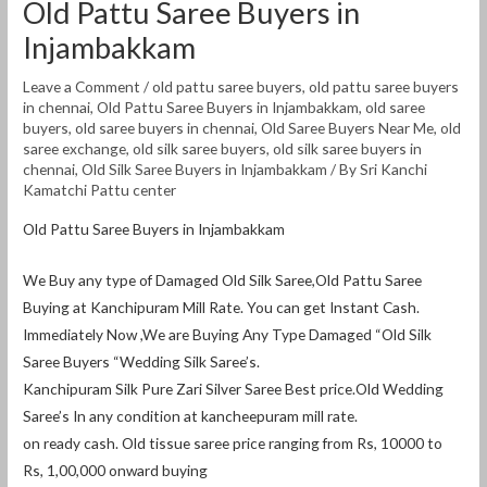
Old Pattu Saree Buyers in
Injambakkam
Leave a Comment
/
old pattu saree buyers
,
old pattu saree buyers
in chennai
,
Old Pattu Saree Buyers in Injambakkam
,
old saree
buyers
,
old saree buyers in chennai
,
Old Saree Buyers Near Me
,
old
saree exchange
,
old silk saree buyers
,
old silk saree buyers in
chennai
,
Old Silk Saree Buyers in Injambakkam
/ By
Sri Kanchi
Kamatchi Pattu center
Old Pattu Saree Buyers in Injambakkam
We Buy any type of Damaged Old Silk Saree,Old Pattu Saree
Buying at Kanchipuram Mill Rate. You can get Instant Cash.
Immediately Now ,We are Buying Any Type Damaged “Old Silk
Saree Buyers “Wedding Silk Saree’s.
Kanchipuram Silk Pure Zari Silver Saree Best price.Old Wedding
Saree’s In any condition at kancheepuram mill rate.
on ready cash. Old tissue saree price ranging from Rs, 10000 to
Rs, 1,00,000 onward buying