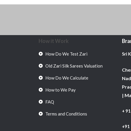
How it Work
Bra
How Do We Test Zari
Sri 
Old Zari Silk Sarees Valuation
Chen
How Do We Calculate
Nadu
Pra
How to We Pay
| M
FAQ
+ 9
Terms and Conditions
+91