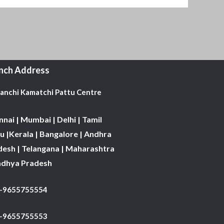
nch Address
Kanchi Kamatchi Pattu Centre
nai | Mumbai | Delhi | Tamil
 |Kerala | Bangalore | Andhra
desh | Telangana | Maharashtra
adhya Pradesh
1-9655755554
 -9655755553