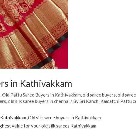
ers in Kathivakkam
s
,
Old Pattu Saree Buyers in Kathivakkam
,
old saree buyers
,
old saree
yers
,
old silk saree buyers in chennai
/ By
Sri Kanchi Kamatchi Pattu c
 Kathivakkam ,Old silk saree buyers in Kathivakkam
ighest value for your old silk sarees Kathivakkam