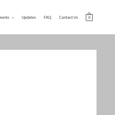
works
Updates
FAQ
Contact Us
0