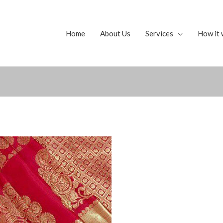
Home
About Us
Services
How it 