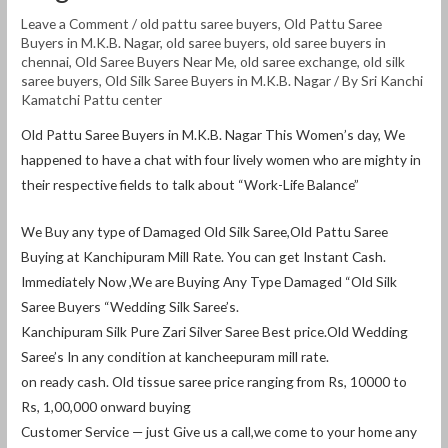
Leave a Comment
/
old pattu saree buyers
,
Old Pattu Saree
Buyers in M.K.B. Nagar
,
old saree buyers
,
old saree buyers in
chennai
,
Old Saree Buyers Near Me
,
old saree exchange
,
old silk
saree buyers
,
Old Silk Saree Buyers in M.K.B. Nagar
/ By
Sri Kanchi
Kamatchi Pattu center
Old Pattu Saree Buyers in M.K.B. Nagar This Women’s day, We
happened to have a chat with four lively women who are mighty in
their respective fields to talk about “Work-Life Balance”
We Buy any type of Damaged Old Silk Saree,Old Pattu Saree
Buying at Kanchipuram Mill Rate. You can get Instant Cash.
Immediately Now ,We are Buying Any Type Damaged “Old Silk
Saree Buyers “Wedding Silk Saree’s.
Kanchipuram Silk Pure Zari Silver Saree Best price.Old Wedding
Saree’s In any condition at kancheepuram mill rate.
on ready cash. Old tissue saree price ranging from Rs, 10000 to
Rs, 1,00,000 onward buying
Customer Service — just Give us a call,we come to your home any