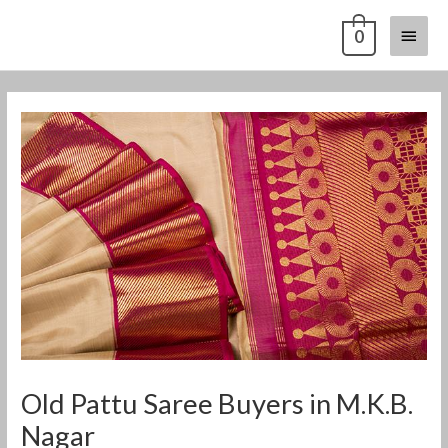
Skip
Main
0
to
content
Menu
Post
navigation
Old Pattu Saree Buyers in M.K.B.
Nagar