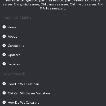
Mill Rate damaged Old pattu Sarees, Old pattu dhotis, Old tissue
sarees, Old gimigil sarees, Old banaras sarees, Old mysore sarees, Old
9 Arts sarees..etc.
Important Links
Home
About
Contact us
Updates
Services
How it Work
How Do We Test Zari
Old Zari Silk Sarees Valuation
How Do We Calculate