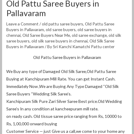
Old Pattu Saree Buyers in
Pallavaram
Leave a Comment
/
old pattu saree buyers
,
Old Pattu Saree
Buyers in Pallavaram
,
old saree buyers
,
old saree buyers in
chennai
,
Old Saree Buyers Near Me
,
old saree exchange
,
old silk
saree buyers
,
old silk saree buyers in chennai
,
Old Silk Saree
Buyers in Pallavaram
/ By
Sri Kanchi Kamatchi Pattu center
Old Pattu Saree Buyers in Pallavaram
We Buy any type of Damaged Old Silk Saree,Old Pattu Saree
Buying at Kanchipuram Mill Rate. You can get Instant Cash.
Immediately Now ,We are Buying Any Type Damaged “Old Silk
Saree Buyers “Wedding Silk Saree’s.
Kanchipuram Silk Pure Zari Silver Saree Best price.Old Wedding
Saree’s In any condition at kancheepuram mill rate.
on ready cash. Old tissue saree price ranging from Rs, 10000 to
Rs, 1,00,000 onward buying
Customer Service — just Give us a call,we come to your home any