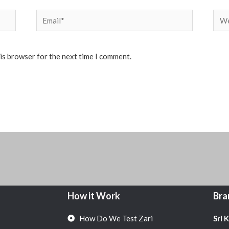
Email*
Web
his browser for the next time I comment.
How it Work
Bra
How Do We Test Zari
Sri 