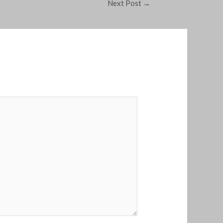
Next Post
→