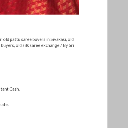
r
,
old pattu saree buyers in Sivakasi
,
old
e buyers
,
old silk saree exchange
/ By
Sri
stant Cash.
rate.