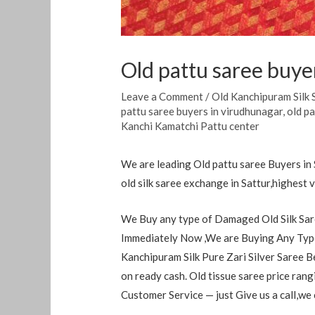
Old pattu saree buyer
Leave a Comment
/
Old Kanchipuram Silk 
pattu saree buyers in virudhunagar
,
old p
Kanchi Kamatchi Pattu center
We are leading Old pattu saree Buyers in S
old silk saree exchange in Sattur,highest v
We Buy any type of Damaged Old Silk Sare
Immediately Now ,We are Buying Any Type
Kanchipuram Silk Pure Zari Silver Saree B
on ready cash. Old tissue saree price ra
Customer Service — just Give us a call,we