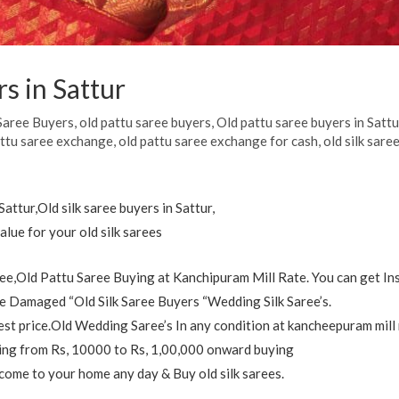
s in Sattur
Saree Buyers
,
old pattu saree buyers
,
Old pattu saree buyers in Sattu
attu saree exchange
,
old pattu saree exchange for cash
,
old silk sare
attur,Old silk saree buyers in Sattur,
alue for your old silk sarees
e,Old Pattu Saree Buying at Kanchipuram Mill Rate. You can get In
 Damaged “Old Silk Saree Buyers “Wedding Silk Saree’s.
est price.Old Wedding Saree’s In any condition at kancheepuram mill 
nging from Rs, 10000 to Rs, 1,00,000 onward buying
 come to your home any day & Buy old silk sarees.