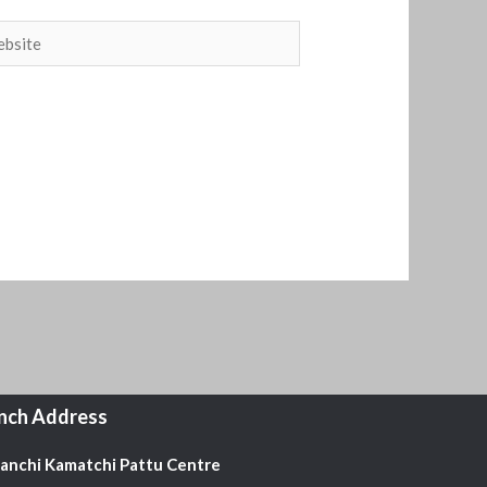
site
nch Address
Kanchi Kamatchi Pattu Centre