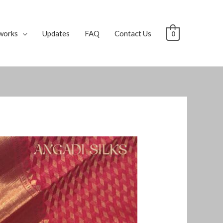
works
Updates
FAQ
Contact Us
0