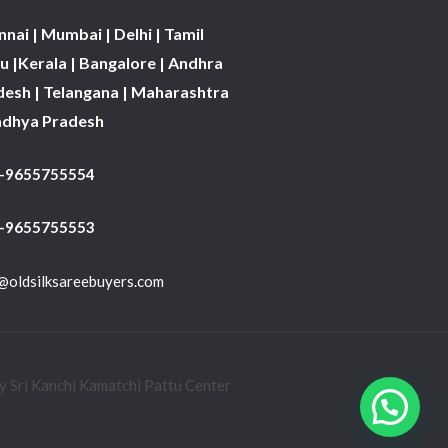
nai | Mumbai | Delhi | Tamil
 |Kerala | Bangalore | Andhra
desh | Telangana | Maharashtra
adhya Pradesh
1-9655755554
 -9655755553
@oldsilksareebuyers.com
 Sri Kanchi Kamatchi Pattu Center