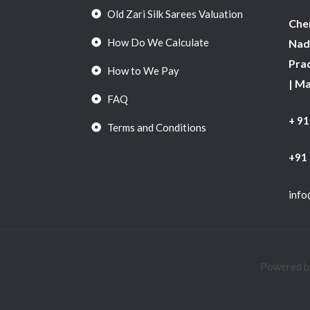
Old Zari Silk Sarees Valuation
Chen
How Do We Calculate
Nadu
Pra
How to We Pay
| M
FAQ
+ 9
Terms and Conditions
+91
info
Powered by