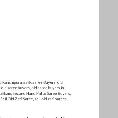
d Kanchipuram Silk Saree Buyers
,
old
,
old saree buyers
,
old saree buyers in
ipakkam
,
Second Hand Pattu Saree Buyers
,
,
Sell Old Zari Saree
,
sell old zari sarees
,