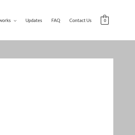
works
Updates
FAQ
Contact Us
0