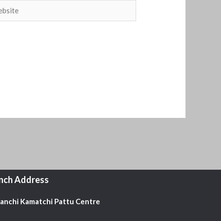
site
nch Address
Kanchi Kamatchi Pattu Centre