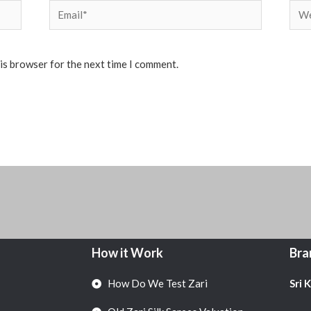
Email*
Web
his browser for the next time I comment.
How it Work
Bra
How Do We Test Zari
Sri 