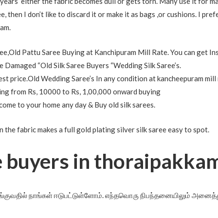
 years either the fabric becomes dull or gets torn. Many use it for ma
then I don’t like to discard it or make it as bags ,or cushions. I pr
kam.
e,Old Pattu Saree Buying at Kanchipuram Mill Rate. You can get In
 Damaged “Old Silk Saree Buyers “Wedding Silk Saree’s.
est price.Old Wedding Saree’s In any condition at kancheepuram mill 
nging from Rs, 10000 to Rs, 1,00,000 onward buying
 come to your home any day & Buy old silk sarees.
in the fabric makes a full gold plating silver silk saree easy to spot.
e buyers in thoraipakka
குவதில் நாங்கள் ஈடுபட்டுள்ளோம். எந்தவொரு நிபந்தனையிலும் அனைத்த