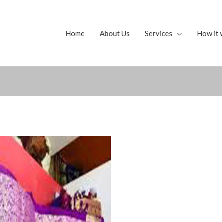
Home
About Us
Services
How it 