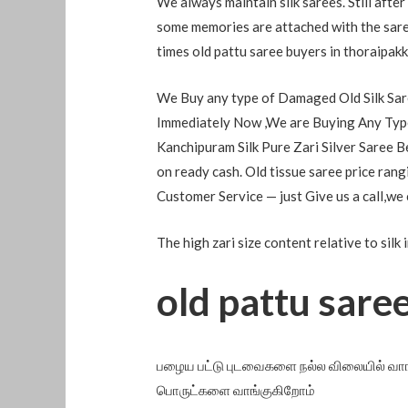
We always maintain silk sarees. Still after
some memories are attached with the saree, 
times old pattu saree buyers in thoraipak
We Buy any type of Damaged Old Silk Sare
Immediately Now ,We are Buying Any Type
Kanchipuram Silk Pure Zari Silver Saree B
on ready cash. Old tissue saree price ra
Customer Service — just Give us a call,we
The high zari size content relative to silk 
old pattu sare
பழைய பட்டு புடவைகளை நல்ல விலையில் வாங்
பொருட்களை வாங்குகிறோம்