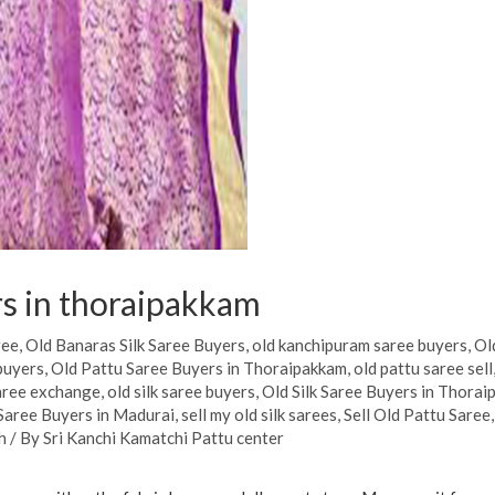
rs in thoraipakkam
ree
,
Old Banaras Silk Saree Buyers
,
old kanchipuram saree buyers
,
Ol
buyers
,
Old Pattu Saree Buyers in Thoraipakkam
,
old pattu saree sell
aree exchange
,
old silk saree buyers
,
Old Silk Saree Buyers in Thora
Saree Buyers in Madurai
,
sell my old silk sarees
,
Sell Old Pattu Saree
h
/ By
Sri Kanchi Kamatchi Pattu center