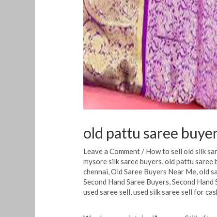
old pattu saree buye
Leave a Comment
/
How to sell old silk sa
mysore silk saree buyers
,
old pattu saree 
chennai
,
Old Saree Buyers Near Me
,
old s
Second Hand Saree Buyers
,
Second Hand 
used saree sell
,
used silk saree sell for cas