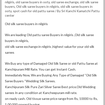
nilgiris
,
old saree buyers in ooty
,
old saree exchange
,
old silk saree
buyers
,
Old silk saree buyers in nilgiris
,
old silk saree buyers in
ooty
,
spot cash for old pattu saree
/ By
Sri Kanchi Kamatchi Pattu
center
Old silk saree buyers in nilgiris
We are leading Old pattu saree Buyers in nilgiris ,Old silk saree
buyers in nilgiris,
old silk saree exchange in nilgiris ,highest value for your old silk
sarees
We Buy any type of Damaged Old Silk Saree or old Pattu Saree at
Kanchipuram Mill Rate. You can get Instant Cash.
Immediately Now, We are Buying Any Type of Damaged “Old Silk
Saree Buyers “Wedding Silk Sarees.
Kanchipuram Silk Pure Zari Silver Saree Best price.Old Wedding
sarees In any condition at Kancheepuram mill rate.
on ready cash. Old tissue saree price range from Rs, 10000 to Rs,
1,00,000 onward buying