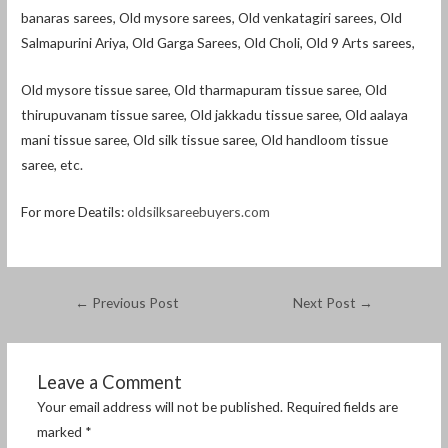
banaras sarees, Old mysore sarees, Old venkatagiri sarees, Old
Salmapurini Ariya, Old Garga Sarees, Old Choli, Old 9 Arts sarees,
Old mysore tissue saree, Old tharmapuram tissue saree, Old
thirupuvanam tissue saree, Old jakkadu tissue saree, Old aalaya
mani tissue saree, Old silk tissue saree, Old handloom tissue
saree, etc.
For more Deatils:
oldsilksareebuyers.com
←
Previous Post
Next Post
→
Leave a Comment
Your email address will not be published.
Required fields are
marked
*