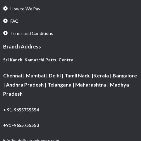
How to We Pay
FAQ
Terms and Conditions
Branch Address
Sri Kanchi Kamatchi Pattu Centre
Chennai | Mumbai | Delhi | Tamil Nadu |Kerala | Bangalore
| Andhra Pradesh | Telangana | Maharashtra | Madhya
Pradesh
+ 91-9655755554
+91 -9655755553
info@oldsilksareebuyers.com