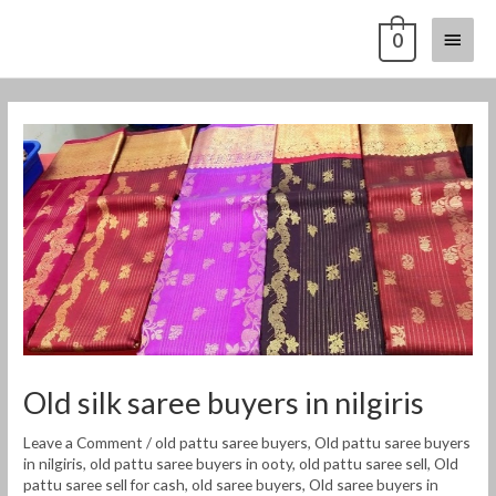
Skip
Main
0
to
content
Menu
Post
navigation
Old silk saree buyers in nilgiris
Leave a Comment
/
old pattu saree buyers
,
Old pattu saree buyers
in nilgiris
,
old pattu saree buyers in ooty
,
old pattu saree sell
,
Old
pattu saree sell for cash
,
old saree buyers
,
Old saree buyers in