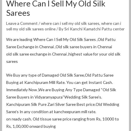
Where Can I Sell My Old Silk
Sarees
Leave a Comment
/
where can i sell my old silk sarees
,
where can i
sell my old silk sarees online
/ By
Sri Kanchi Kamatchi Pattu center
We are leading Where Can I Sell My Old Silk Sarees ,Old Pattu
Saree Exchange in Chennai ,Old silk saree buyers in Chennai
old silk saree exchange in Chennai ,highest value for your old silk
sarees
We Buy any type of Damaged Old Silk Saree,Old Pattu Saree
Buying at Kanchipuram Mill Rate. You can get Instant Cash.
Immediately Now ,We are Buying Any Type Damaged “Old Silk
Saree Buyers in Vidyaranyapura“Wedding Silk Saree’s.
Kanchipuram Silk Pure Zari Silver Saree Best price.Old Wedding
Saree’s In any condition at kancheepuram mill rate.
on ready cash. Old tissue saree price ranging from Rs, 10000 to
Rs, 1,00,000 onward buying