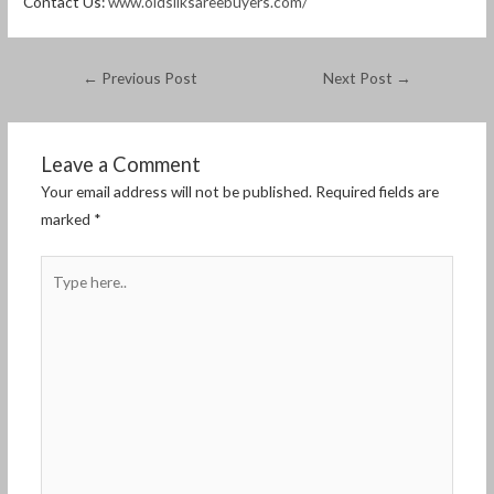
Contact Us:
www.oldsilksareebuyers.com/
←
Previous Post
Next Post
→
Leave a Comment
Your email address will not be published.
Required fields are
marked
*
Type
here..