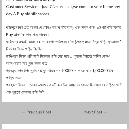
Customer Service — just Give us a call,we come to your home any
day & Buy old silk sarees
কাঁচিপুরম মিল রেটে আমরা যে কোনও ধরণের ক্ষতিগ্রস্থ ওল্ড সিল্ক শাড়ি, ওল্ড পট্টু শাড়ি কিনছি
Buy তাত্ক্ষণিক নগদ পেতে পারেন।
অবিলম্বে এখনই, আমরা কোনও ধরণের ক্ষতিগ্রস্থ “ওড়িশায় পুরানো সিল্ক শাড়ি ক্রেতাদের”
বিবাহের সিল্ক শাড়ির কিনছি।
কাঞ্চিপুরম সিল্ক খাঁটি জারি সিলভার শাড়ি সেরা দাম O পুরানো বিবাহের শাড়ির কোনও
অবস্থাতেই কাঁচিপুরম মিলের হারে।
প্রস্তুত নগদ উপর পুরাতন টিস্যু শাড়ির দাম 10000 থেকে শুরু করে 1,00,000 টাকা
পর্যন্ত কেনা
গ্রাহক পরিষেবা – কেবল আমাদের একটি কল দিন, আমরা যে কোনও দিন আপনার বাড়িতে আসি
এবং পুরানো রেশমের শাড়ি কিনি
←
Previous Post
Next Post
→