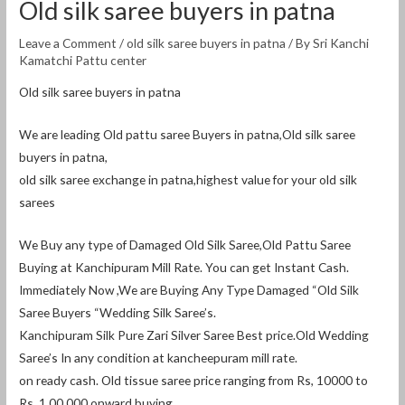
Old silk saree buyers in patna
Leave a Comment
/
old silk saree buyers in patna
/ By
Sri Kanchi
Kamatchi Pattu center
Old silk saree buyers in patna
We are leading Old pattu saree Buyers in patna,Old silk saree
buyers in patna,
old silk saree exchange in patna,highest value for your old silk
sarees
We Buy any type of Damaged Old Silk Saree,Old Pattu Saree
Buying at Kanchipuram Mill Rate. You can get Instant Cash.
Immediately Now ,We are Buying Any Type Damaged “Old Silk
Saree Buyers “Wedding Silk Saree’s.
Kanchipuram Silk Pure Zari Silver Saree Best price.Old Wedding
Saree’s In any condition at kancheepuram mill rate.
on ready cash. Old tissue saree price ranging from Rs, 10000 to
Rs, 1,00,000 onward buying